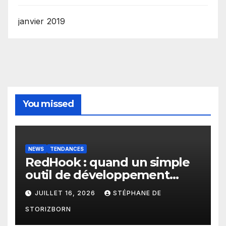
janvier 2019
You missed
NEWS
TENDANCES
RedHook : quand un simple
outil de développement
Android devient une porte
JUILLET 16, 2026
STÉPHANE DE
d’entrée pour les
STORIZBORN
cybercriminels