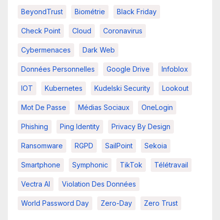
BeyondTrust
Biométrie
Black Friday
Check Point
Cloud
Coronavirus
Cybermenaces
Dark Web
Données Personnelles
Google Drive
Infoblox
IOT
Kubernetes
Kudelski Security
Lookout
Mot De Passe
Médias Sociaux
OneLogin
Phishing
Ping Identity
Privacy By Design
Ransomware
RGPD
SailPoint
Sekoia
Smartphone
Symphonic
TikTok
Télétravail
Vectra AI
Violation Des Données
World Password Day
Zero-Day
Zero Trust