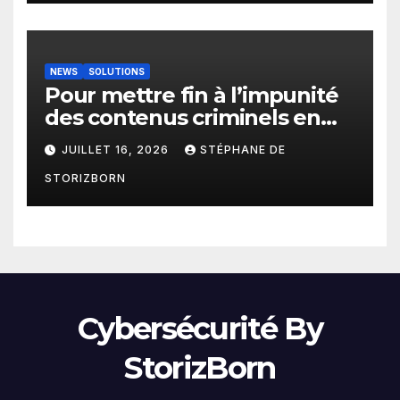
NEWS
SOLUTIONS
Pour mettre fin à l’impunité
des contenus criminels en
ligne : Moderering met
JUILLET 16, 2026
STÉPHANE DE
gratuitement sa technologie
STORIZBORN
de détection à disposition de
toutes les agences
gouvernementales
Cybersécurité By
StorizBorn