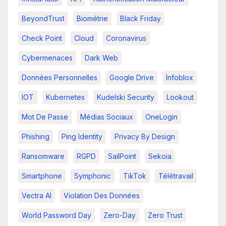
BeyondTrust
Biométrie
Black Friday
Check Point
Cloud
Coronavirus
Cybermenaces
Dark Web
Données Personnelles
Google Drive
Infoblox
IOT
Kubernetes
Kudelski Security
Lookout
Mot De Passe
Médias Sociaux
OneLogin
Phishing
Ping Identity
Privacy By Design
Ransomware
RGPD
SailPoint
Sekoia
Smartphone
Symphonic
TikTok
Télétravail
Vectra AI
Violation Des Données
World Password Day
Zero-Day
Zero Trust