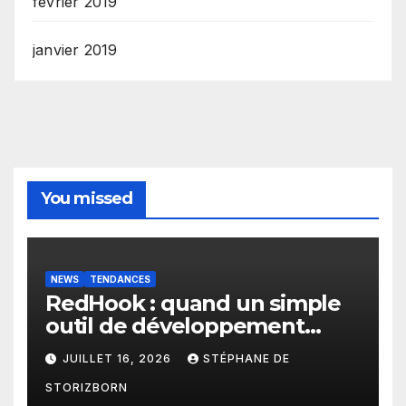
février 2019
janvier 2019
You missed
NEWS
TENDANCES
RedHook : quand un simple
outil de développement
Android devient une porte
JUILLET 16, 2026
STÉPHANE DE
d’entrée pour les
STORIZBORN
cybercriminels