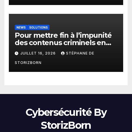
NEWS
SOLUTIONS
Pour mettre fin à l’impunité
des contenus criminels en
ligne : Moderering met
JUILLET 16, 2026
STÉPHANE DE
gratuitement sa technologie
STORIZBORN
de détection à disposition de
toutes les agences
gouvernementales
Cybersécurité By
StorizBorn