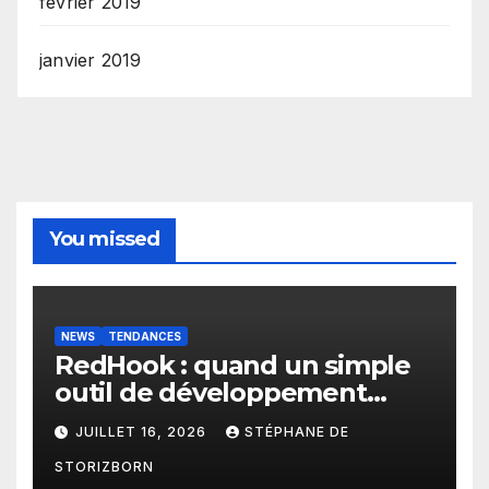
février 2019
janvier 2019
You missed
NEWS
TENDANCES
RedHook : quand un simple
outil de développement
Android devient une porte
JUILLET 16, 2026
STÉPHANE DE
d’entrée pour les
STORIZBORN
cybercriminels