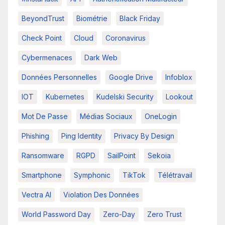
BeyondTrust
Biométrie
Black Friday
Check Point
Cloud
Coronavirus
Cybermenaces
Dark Web
Données Personnelles
Google Drive
Infoblox
IOT
Kubernetes
Kudelski Security
Lookout
Mot De Passe
Médias Sociaux
OneLogin
Phishing
Ping Identity
Privacy By Design
Ransomware
RGPD
SailPoint
Sekoia
Smartphone
Symphonic
TikTok
Télétravail
Vectra AI
Violation Des Données
World Password Day
Zero-Day
Zero Trust