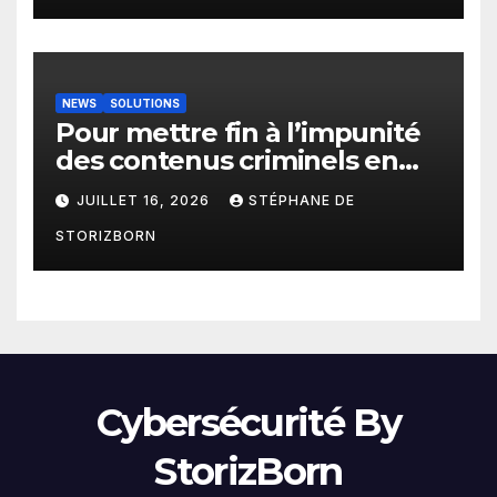
NEWS
SOLUTIONS
Pour mettre fin à l’impunité
des contenus criminels en
ligne : Moderering met
JUILLET 16, 2026
STÉPHANE DE
gratuitement sa technologie
STORIZBORN
de détection à disposition de
toutes les agences
gouvernementales
Cybersécurité By
StorizBorn