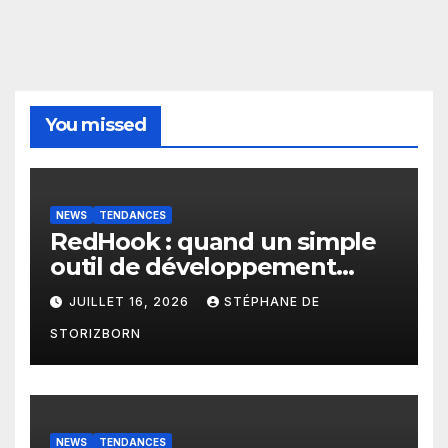
You missed
NEWS
TENDANCES
RedHook : quand un simple
outil de développement
Android devient une porte
JUILLET 16, 2026
STÉPHANE DE
d’entrée pour les
STORIZBORN
cybercriminels
NEWS
TENDANCES