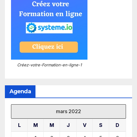
Créez-votre-Formation-en-ligne-1
Agenda
mars 2022
L
M
M
J
V
S
D