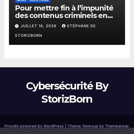
Pour mettre fin à l’impunité
des contenus criminels en
ligne : Moderering met
JUILLET 16, 2026
STÉPHANE DE
gratuitement sa technologie
STORIZBORN
de détection à disposition de
toutes les agences
gouvernementales
Cybersécurité By
StorizBorn
Proudly powered by WordPress
|
Theme: Newsup by
Themeansar
.