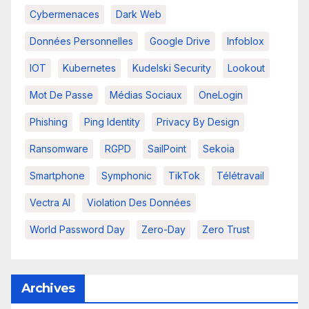
Cybermenaces
Dark Web
Données Personnelles
Google Drive
Infoblox
IOT
Kubernetes
Kudelski Security
Lookout
Mot De Passe
Médias Sociaux
OneLogin
Phishing
Ping Identity
Privacy By Design
Ransomware
RGPD
SailPoint
Sekoia
Smartphone
Symphonic
TikTok
Télétravail
Vectra AI
Violation Des Données
World Password Day
Zero-Day
Zero Trust
Archives