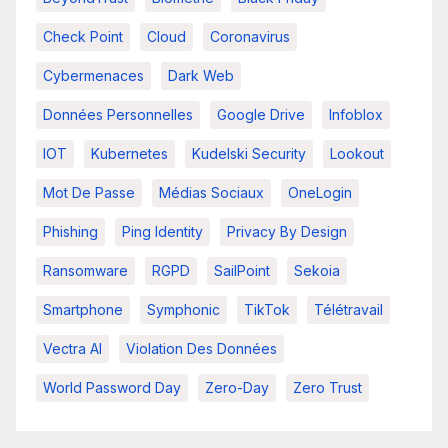
Check Point
Cloud
Coronavirus
Cybermenaces
Dark Web
Données Personnelles
Google Drive
Infoblox
IOT
Kubernetes
Kudelski Security
Lookout
Mot De Passe
Médias Sociaux
OneLogin
Phishing
Ping Identity
Privacy By Design
Ransomware
RGPD
SailPoint
Sekoia
Smartphone
Symphonic
TikTok
Télétravail
Vectra AI
Violation Des Données
World Password Day
Zero-Day
Zero Trust