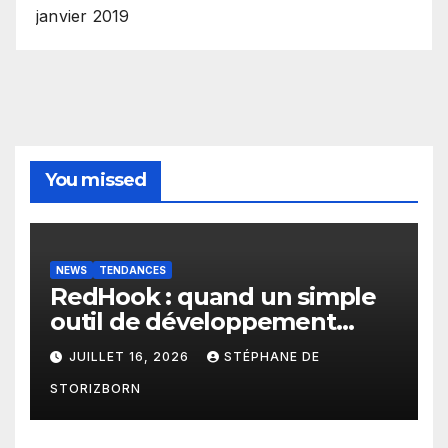
janvier 2019
You missed
NEWS
TENDANCES
RedHook : quand un simple
outil de développement
Android devient une porte
JUILLET 16, 2026
STÉPHANE DE
d’entrée pour les
STORIZBORN
cybercriminels