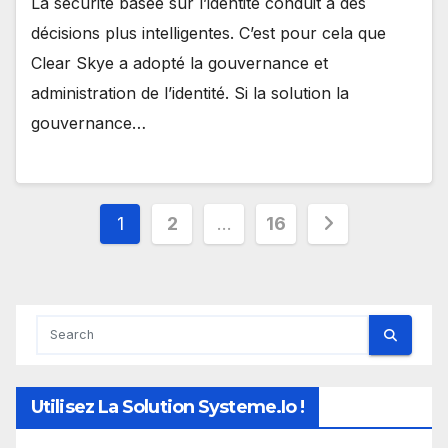
La sécurité basée sur l’identité conduit à des
décisions plus intelligentes. C’est pour cela que
Clear Skye a adopté la gouvernance et
administration de l’identité. Si la solution la
gouvernance…
Pagination
1
2
…
16
des
publications
Utilisez La Solution Systeme.io !