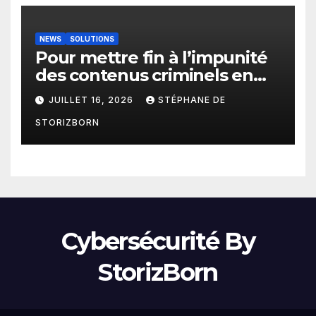
NEWS
SOLUTIONS
Pour mettre fin à l’impunité
des contenus criminels en
ligne : Moderering met
JUILLET 16, 2026
STÉPHANE DE
gratuitement sa technologie
STORIZBORN
de détection à disposition de
toutes les agences
gouvernementales
Cybersécurité By
StorizBorn