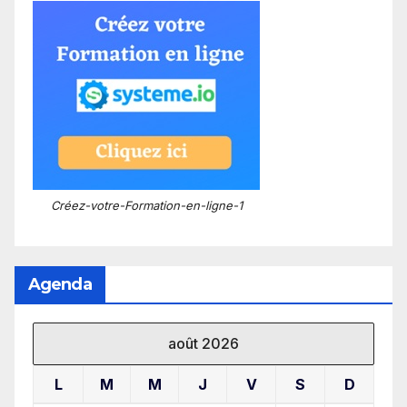
Créez-votre-Formation-en-ligne-1
Agenda
août 2026
L
M
M
J
V
S
D