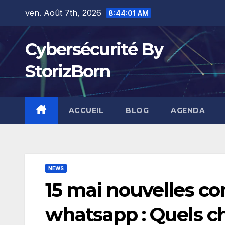
Skip
ven. Août 7th, 2026
8:44:01 AM
to
content
Cybersécurité By
StorizBorn
ACCUEIL
BLOG
AGENDA
NEWS
15 mai nouvelles con
whatsapp : Quels c