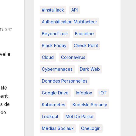
#InstaHack
API
Authentification Multifacteur
ituent
BeyondTrust
Biométrie
Black Friday
Check Point
velle
Cloud
Coronavirus
Cybermenaces
Dark Web
Données Personnelles
lité
Google Drive
Infoblox
IOT
tent
és de
Kubernetes
Kudelski Security
 de
Lookout
Mot De Passe
Médias Sociaux
OneLogin