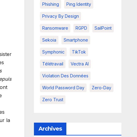
Phishing
Ping Identity
Privacy By Design
Ransomware
RGPD
SailPoint
Sekoia
Smartphone
Symphonic
TikTok
ister
es
Télétravail
Vectra AI
s
Violation Des Données
epuis
sont
World Password Day
Zero-Day
e
Zero Trust
es
ur la
Archives