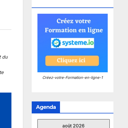
Systeme.io !
t du
te
Créez-votre-Formation-en-ligne-1
Agenda
août 2026