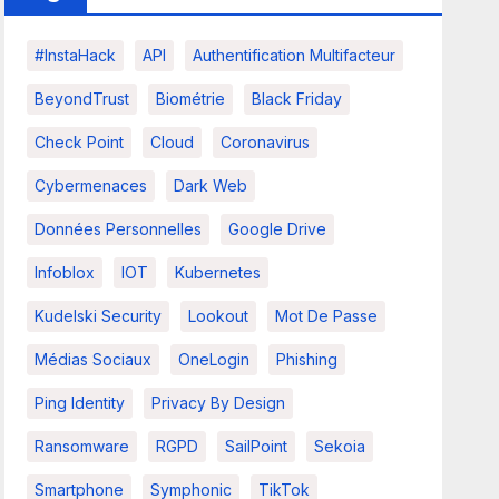
#InstaHack
API
Authentification Multifacteur
BeyondTrust
Biométrie
Black Friday
Check Point
Cloud
Coronavirus
Cybermenaces
Dark Web
Données Personnelles
Google Drive
Infoblox
IOT
Kubernetes
Kudelski Security
Lookout
Mot De Passe
Médias Sociaux
OneLogin
Phishing
Ping Identity
Privacy By Design
Ransomware
RGPD
SailPoint
Sekoia
Smartphone
Symphonic
TikTok