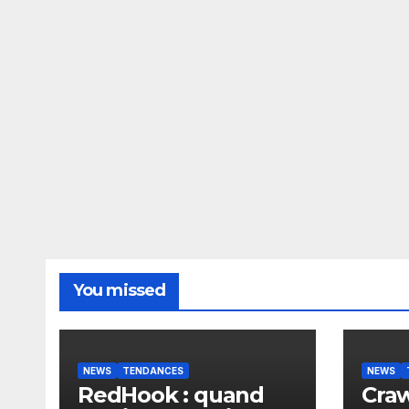
You missed
NEWS
TENDANCES
NEWS
RedHook : quand
Craw