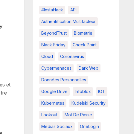
#InstaHack
API
Authentification Multifacteur
 y
BeyondTrust
Biométrie
Black Friday
Check Point
Cloud
Coronavirus
Cybermenaces
Dark Web
Données Personnelles
es et
Google Drive
Infoblox
IOT
otre
Kubernetes
Kudelski Security
Lookout
Mot De Passe
Médias Sociaux
OneLogin