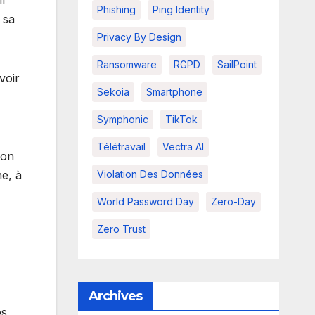
l
Phishing
Ping Identity
 sa
Privacy By Design
Ransomware
RGPD
SailPoint
voir
Sekoia
Smartphone
Symphonic
TikTok
Télétravail
Vectra AI
ion
Violation Des Données
ne, à
World Password Day
Zero-Day
Zero Trust
Archives
es