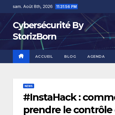
Skip
sam. Août 8th, 2026
11:31:57 PM
to
content
Cybersécurité By
StorizBorn
ACCUEIL
BLOG
AGENDA
NEWS
#InstaHack : comme
prendre le contrôle