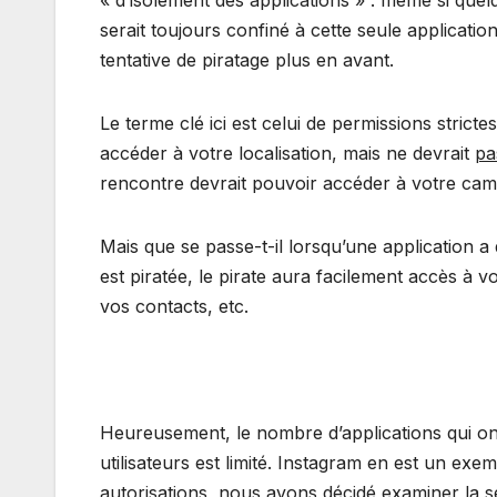
« d’isolement des applications » : même si quelq
serait toujours confiné à cette seule applicatio
tentative de piratage plus en avant.
Le terme clé ici est celui de permissions strict
accéder à votre localisation, mais ne devrait
pa
rencontre devrait pouvoir accéder à votre camér
Mais que se passe-t-il lorsqu’une application a 
est piratée, le pirate aura facilement accès à
vos contacts, etc.
Heureusement, le nombre d’applications qui ont
utilisateurs est limité. Instagram en est un ex
autorisations, nous avons décidé examiner la s