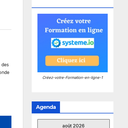
Systeme.io !
 des
monde
Créez-votre-Formation-en-ligne-1
Agenda
août 2026