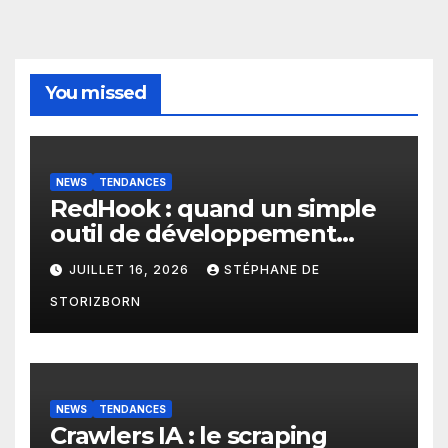
You missed
NEWS
TENDANCES
RedHook : quand un simple
outil de développement
Android devient une porte
JUILLET 16, 2026
STÉPHANE DE
d’entrée pour les
STORIZBORN
cybercriminels
NEWS
TENDANCES
Crawlers IA : le scraping