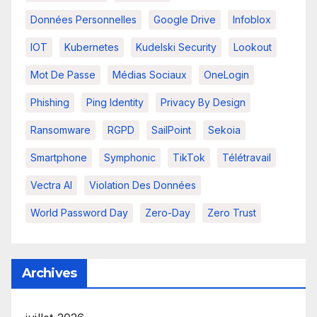
Données Personnelles
Google Drive
Infoblox
IOT
Kubernetes
Kudelski Security
Lookout
Mot De Passe
Médias Sociaux
OneLogin
Phishing
Ping Identity
Privacy By Design
Ransomware
RGPD
SailPoint
Sekoia
Smartphone
Symphonic
TikTok
Télétravail
Vectra AI
Violation Des Données
World Password Day
Zero-Day
Zero Trust
Archives