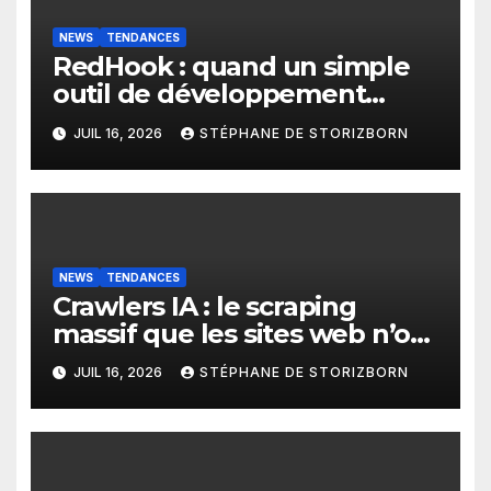
NEWS
TENDANCES
RedHook : quand un simple
outil de développement
Android devient une porte
JUIL 16, 2026
STÉPHANE DE STORIZBORN
d’entrée pour les
cybercriminels
NEWS
TENDANCES
Crawlers IA : le scraping
massif que les sites web n’ont
pas anticipé
JUIL 16, 2026
STÉPHANE DE STORIZBORN