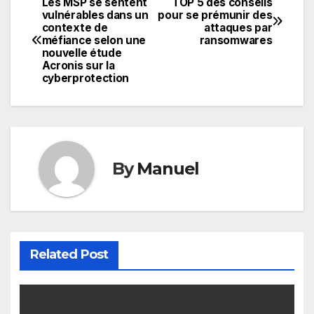
Les MSP se sentent
TOP 5 des conseils
Navigation
vulnérables dans un
pour se prémunir des
contexte de
attaques par
de
méfiance selon une
ransomwares
nouvelle étude
l’article
Acronis sur la
cyberprotection
By
Manuel
Related Post