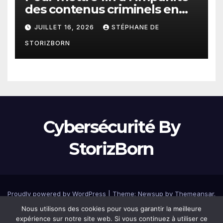
des contenus criminels en
ligne : Moderering met
JUILLET 16, 2026
STÉPHANE DE
gratuitement sa technologie
STORIZBORN
de détection à disposition de
toutes les agences
gouvernementales
Cybersécurité By
StorizBorn
Proudly powered by WordPress
|
Theme: Newsup by
Themeansar
.
Nous utilisons des cookies pour vous garantir la meilleure
Home
Accueil
Blog
Mentions légales
Plan du site
expérience sur notre site web. Si vous continuez à utiliser ce