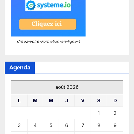
Créez-votre-Formation-en-ligne-1
Agenda
août 2026
L
M
M
J
V
S
D
1
2
3
4
5
6
7
8
9