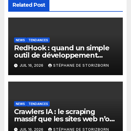
Related Post
NEWS
TENDANCES
RedHook : quand un simple
outil de développement
Android devient une porte
JUIL 16, 2026
STÉPHANE DE STORIZBORN
d’entrée pour les
cybercriminels
NEWS
TENDANCES
Crawlers IA : le scraping
massif que les sites web n’ont
pas anticipé
JUIL 16, 2026
STÉPHANE DE STORIZBORN