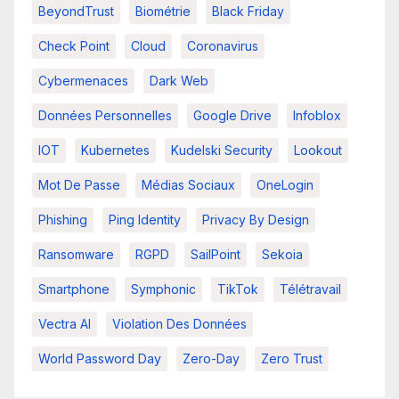
BeyondTrust
Biométrie
Black Friday
Check Point
Cloud
Coronavirus
Cybermenaces
Dark Web
Données Personnelles
Google Drive
Infoblox
IOT
Kubernetes
Kudelski Security
Lookout
Mot De Passe
Médias Sociaux
OneLogin
Phishing
Ping Identity
Privacy By Design
Ransomware
RGPD
SailPoint
Sekoia
Smartphone
Symphonic
TikTok
Télétravail
Vectra AI
Violation Des Données
World Password Day
Zero-Day
Zero Trust