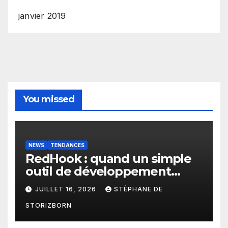
janvier 2019
You missed
NEWS
TENDANCES
RedHook : quand un simple
outil de développement
Android devient une porte
JUILLET 16, 2026
STÉPHANE DE
d’entrée pour les
STORIZBORN
cybercriminels