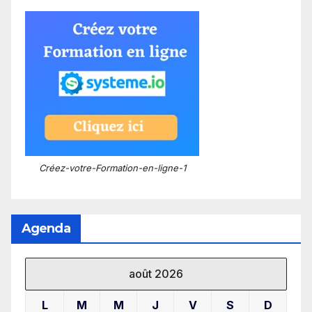
Créez-votre-Formation-en-ligne-1
Agenda
août 2026
L
M
M
J
V
S
D