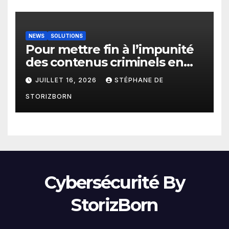
NEWS
SOLUTIONS
Pour mettre fin à l’impunité
des contenus criminels en
ligne : Moderering met
JUILLET 16, 2026
STÉPHANE DE
gratuitement sa technologie
STORIZBORN
de détection à disposition de
toutes les agences
gouvernementales
Cybersécurité By
StorizBorn