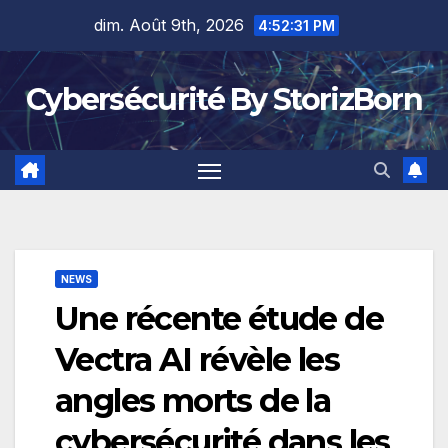
Skip
dim. Août 9th, 2026
4:52:32 PM
to
content
Cybersécurité By StorizBorn
NEWS
Une récente étude de
Vectra AI révèle les
angles morts de la
cybersécurité dans les