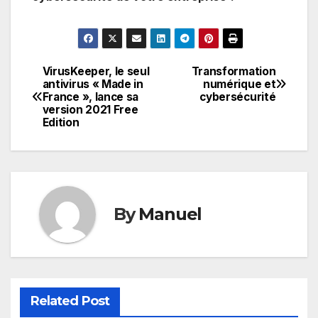
VirusKeeper, le seul
Transformation
Navigation
antivirus « Made in
numérique et
France », lance sa
cybersécurité
de
version 2021 Free
Edition
l’article
By
Manuel
Related Post