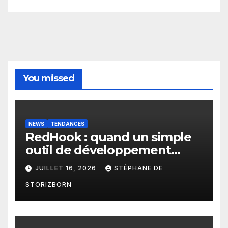
You missed
NEWS
TENDANCES
RedHook : quand un simple
outil de développement
Android devient une porte
JUILLET 16, 2026
STÉPHANE DE
d’entrée pour les
STORIZBORN
cybercriminels