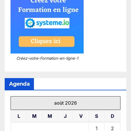
Créez-votre-Formation-en-ligne-1
Agenda
août 2026
L
M
M
J
V
S
D
1
2