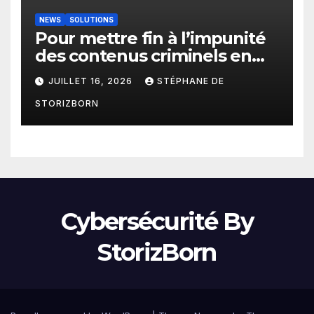
NEWS
SOLUTIONS
Pour mettre fin à l’impunité
des contenus criminels en
ligne : Moderering met
JUILLET 16, 2026
STÉPHANE DE
gratuitement sa technologie
STORIZBORN
de détection à disposition de
toutes les agences
gouvernementales
Cybersécurité By
StorizBorn