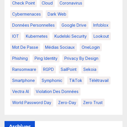
Check Point
Cloud
Coronavirus
Cybermenaces
Dark Web
Données Personnelles
Google Drive
Infoblox
IOT
Kubernetes
Kudelski Security
Lookout
Mot De Passe
Médias Sociaux
OneLogin
Phishing
Ping Identity
Privacy By Design
Ransomware
RGPD
SailPoint
Sekoia
Smartphone
Symphonic
TikTok
Télétravail
Vectra AI
Violation Des Données
World Password Day
Zero-Day
Zero Trust
Archives