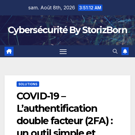
Skip
sam. Août 8th, 2026
3:51:12 AM
to
content
Cybersécurité By StorizBorn
SOLUTIONS
COVID-19 –
L’authentification
double facteur (2FA) :
un outil simple et