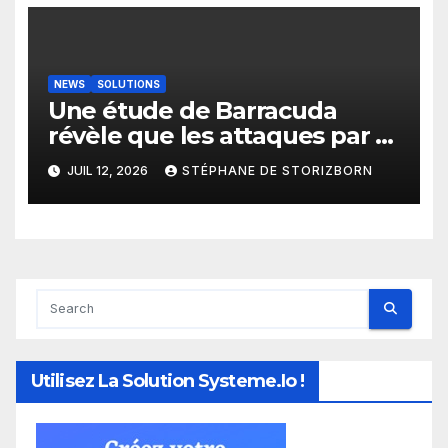
toutes les agences
gouvernementales
NEWS
SOLUTIONS
Une étude de Barracuda
révèle que les attaques par e-
mail basées sur l’IA passent
JUIL 12, 2026
STÉPHANE DE STORIZBORN
du simple clic à la
compromission totale en
quelques minutes
Utilisez La Solution Systeme.io !