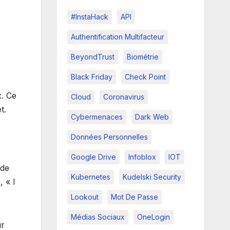
#InstaHack
API
Authentification Multifacteur
BeyondTrust
Biométrie
Black Friday
Check Point
x. Ce
Cloud
Coronavirus
t.
Cybermenaces
Dark Web
Données Personnelles
Google Drive
Infoblox
IOT
 de
Kubernetes
Kudelski Security
, « I
Lookout
Mot De Passe
Médias Sociaux
OneLogin
ur