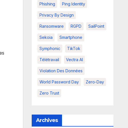
Phishing
Ping Identity
Privacy By Design
Ransomware
RGPD
SailPoint
Sekoia
Smartphone
Symphonic
TikTok
les
Télétravail
Vectra AI
Violation Des Données
World Password Day
Zero-Day
Zero Trust
Archives