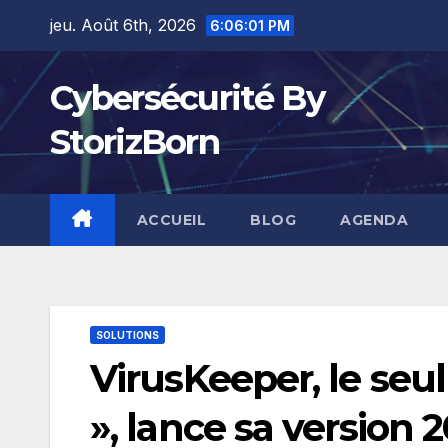
Skip
jeu. Août 6th, 2026
6:06:02 PM
to
content
Cybersécurité By
StorizBorn
ACCUEIL
BLOG
AGENDA
SOLUTIONS
VirusKeeper, le seul
», lance sa version 