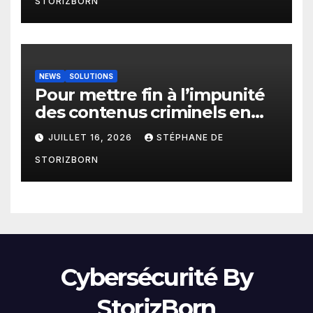
STORIZBORN
contre les bots modernes
NEWS
SOLUTIONS
Pour mettre fin à l’impunité
des contenus criminels en
ligne : Moderering met
JUILLET 16, 2026
STÉPHANE DE
gratuitement sa technologie
STORIZBORN
de détection à disposition de
toutes les agences
gouvernementales
Cybersécurité By
StorizBorn