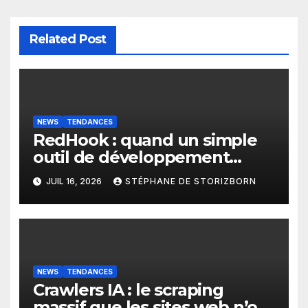
Related Post
NEWS
TENDANCES
RedHook : quand un simple
outil de développement
Android devient une porte
JUIL 16, 2026
STÉPHANE DE STORIZBORN
d’entrée pour les
cybercriminels
NEWS
TENDANCES
Crawlers IA : le scraping
massif que les sites web n’ont