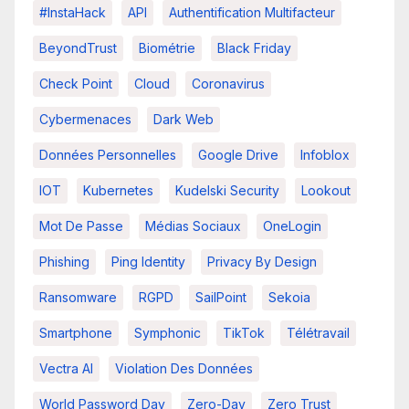
#InstaHack
API
Authentification Multifacteur
BeyondTrust
Biométrie
Black Friday
Check Point
Cloud
Coronavirus
Cybermenaces
Dark Web
Données Personnelles
Google Drive
Infoblox
IOT
Kubernetes
Kudelski Security
Lookout
Mot De Passe
Médias Sociaux
OneLogin
Phishing
Ping Identity
Privacy By Design
Ransomware
RGPD
SailPoint
Sekoia
Smartphone
Symphonic
TikTok
Télétravail
Vectra AI
Violation Des Données
World Password Day
Zero-Day
Zero Trust