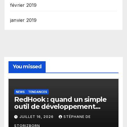
février 2019
janvier 2019
You missed
NEWS
TENDANCES
RedHook : quand un simple
outil de développement
Android devient une porte
JUILLET 16, 2026
STÉPHANE DE
d’entrée pour les
STORIZBORN