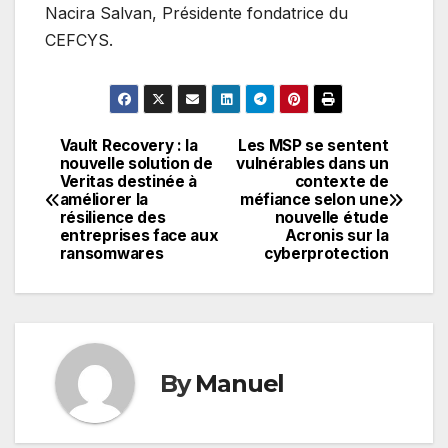
Nacira Salvan, Présidente fondatrice du
CEFCYS.
Vault Recovery : la
Les MSP se sentent
Navigation
nouvelle solution de
vulnérables dans un
Veritas destinée à
contexte de
de
améliorer la
méfiance selon une
résilience des
nouvelle étude
l’article
entreprises face aux
Acronis sur la
ransomwares
cyberprotection
By
Manuel