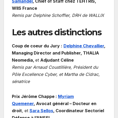
Samandel
,
Chief of Staff chez TEHTRIS,
WIIS France
Remis par Delphine Schoffler, DRH de WALLIX
Les autres distinctions
Coup de coeur du Jury :
Delphine Chevallier
,
Managing Director and Publisher, THALIA
Neomedia,
et
Adjudant Céline
Remis par Arnaud Coustillière, Président du
Pôle Excellence Cyber, et Martha de Cidrac,
sénatrice
Prix Jérôme Chappe :
Myriam
Quemener
,
Avocat général – Docteur en
droit
, et
Sara Sellos
,
Coordinateur Sectoriel
Défense à l’ANSSI