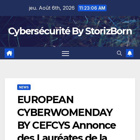
Skip
jeu. Août 6th, 2026
11:23:07 AM
to
content
Cybersécurité By StorizBorn
NEWS
EUROPEAN
CYBERWOMENDAY
BY CEFCYS Annonce
des Lauréates de la